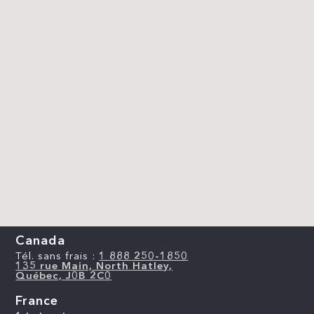
Canada
Tél. sans frais :
1 888 250-1850
135 rue Main, North Hatley,
Québec, J0B 2C0
France