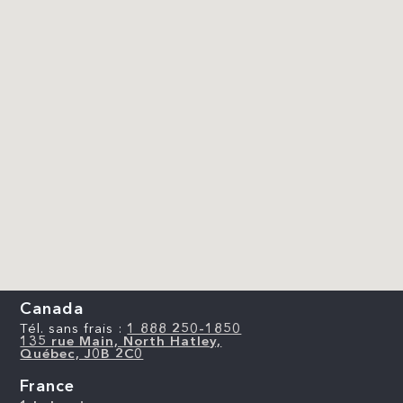
Canada
Tél. sans frais :
1 888 250-1850
135 rue Main, North Hatley,
Québec, J0B 2C0
France