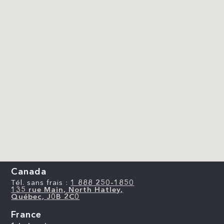
Canada
Tél. sans frais :
1 888 250-1850
135 rue Main, North Hatley,
Québec, J0B 2C0
France