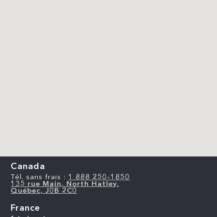
Canada
Tél. sans frais :
1 888 250-1850
135 rue Main, North Hatley,
Québec, J0B 2C0
France