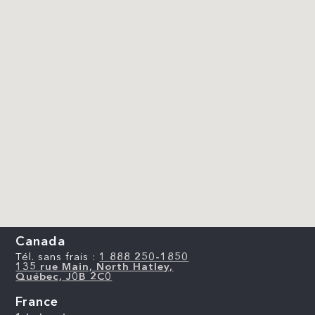
Canada
Tél. sans frais :
1 888 250-1850
135 rue Main, North Hatley,
Québec, J0B 2C0
France