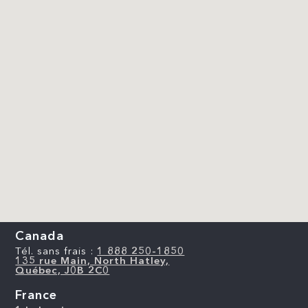
Canada
Tél. sans frais :
1 888 250-1850
135 rue Main, North Hatley,
Québec, J0B 2C0
France