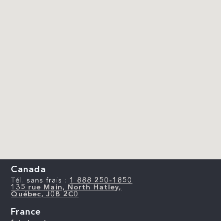
Canada
Tél. sans frais :
1 888 250-1850
135 rue Main, North Hatley,
Québec, J0B 2C0
France