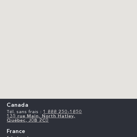
Canada
Tél. sans frais :
1 888 250-1850
135 rue Main, North Hatley,
Québec, J0B 2C0
France