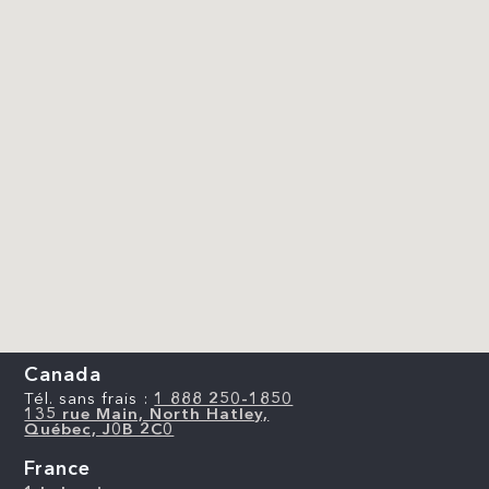
Canada
Tél. sans frais :
1 888 250-1850
135 rue Main, North Hatley,
Québec, J0B 2C0
France