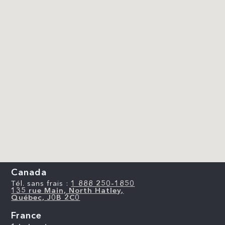
Canada
Tél. sans frais :
1 888 250-1850
135 rue Main, North Hatley,
Québec, J0B 2C0
France