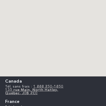
Canada
Tél. sans frais :
1 888 250-1850
135 rue Main, North Hatley,
Québec, J0B 2C0
France