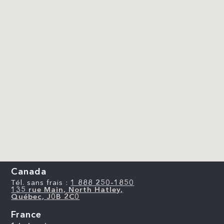
Canada
Tél. sans frais :
1 888 250-1850
135 rue Main, North Hatley,
Québec, J0B 2C0
France