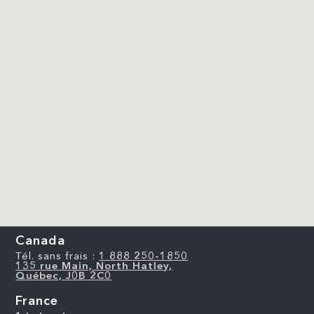
Canada
Tél. sans frais :
1 888 250-1850
135 rue Main, North Hatley,
Québec, J0B 2C0
France