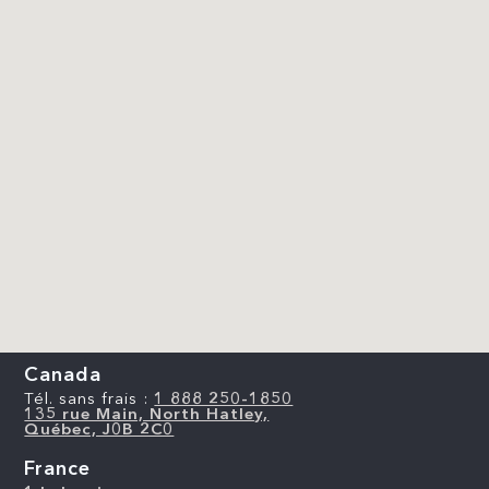
Canada
Tél. sans frais :
1 888 250-1850
135 rue Main, North Hatley,
Québec, J0B 2C0
France