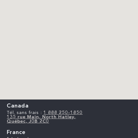
Canada
Tél. sans frais :
1 888 250-1850
135 rue Main, North Hatley,
Québec, J0B 2C0
France