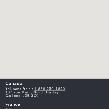
Canada
Tél. sans frais :
1 888 250-1850
135 rue Main, North Hatley,
Québec, J0B 2C0
France