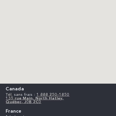
Canada
Tél. sans frais :
1 888 250-1850
135 rue Main, North Hatley,
Québec, J0B 2C0
France