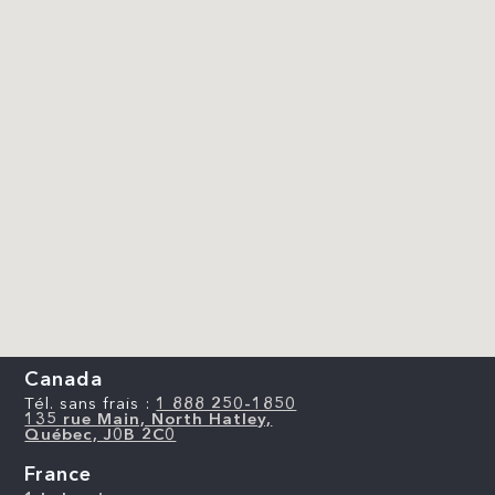
Canada
Tél. sans frais :
1 888 250-1850
135 rue Main, North Hatley,
Québec, J0B 2C0
France