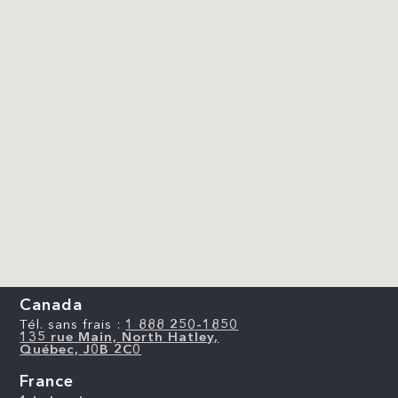
Canada
Tél. sans frais :
1 888 250-1850
135 rue Main, North Hatley,
Québec, J0B 2C0
France