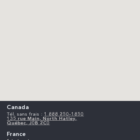
Canada
Tél. sans frais :
1 888 250-1850
135 rue Main, North Hatley,
Québec, J0B 2C0
France