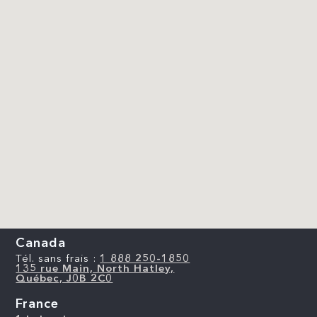
Canada
Tél. sans frais :
1 888 250-1850
135 rue Main, North Hatley,
Québec, J0B 2C0
France