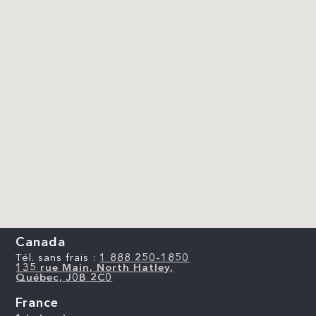
Canada
Tél. sans frais :
1 888 250-1850
135 rue Main, North Hatley,
Québec, J0B 2C0
France