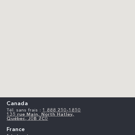
Canada
Tél. sans frais :
1 888 250-1850
135 rue Main, North Hatley,
Québec, J0B 2C0
France