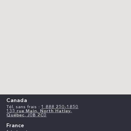
Canada
Tél. sans frais :
1 888 250-1850
135 rue Main, North Hatley,
Québec, J0B 2C0
France