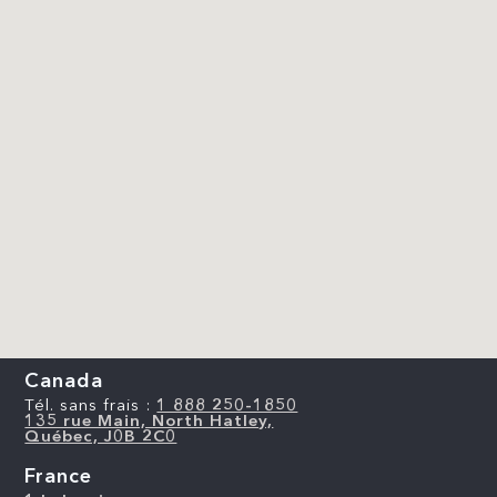
Canada
Tél. sans frais :
1 888 250-1850
135 rue Main, North Hatley,
Québec, J0B 2C0
France