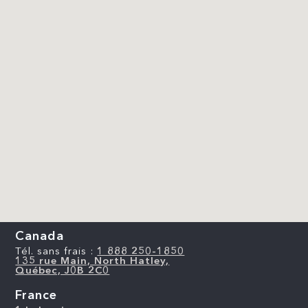
Canada
Tél. sans frais :
1 888 250-1850
135 rue Main, North Hatley,
Québec, J0B 2C0
France