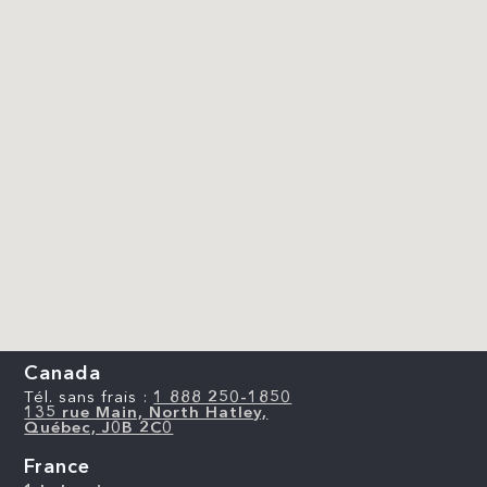
Canada
Tél. sans frais :
1 888 250-1850
135 rue Main, North Hatley,
Québec, J0B 2C0
France