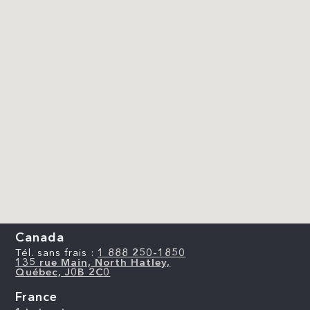
Canada
Tél. sans frais :
1 888 250-1850
135 rue Main, North Hatley,
Québec, J0B 2C0
France