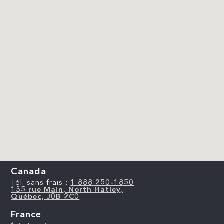
Canada
Tél. sans frais :
1 888 250-1850
135 rue Main, North Hatley,
Québec, J0B 2C0
France