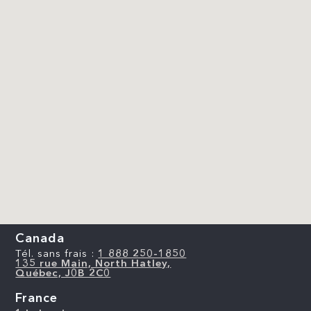
Canada
Tél. sans frais :
1 888 250-1850
135 rue Main, North Hatley,
Québec, J0B 2C0
France