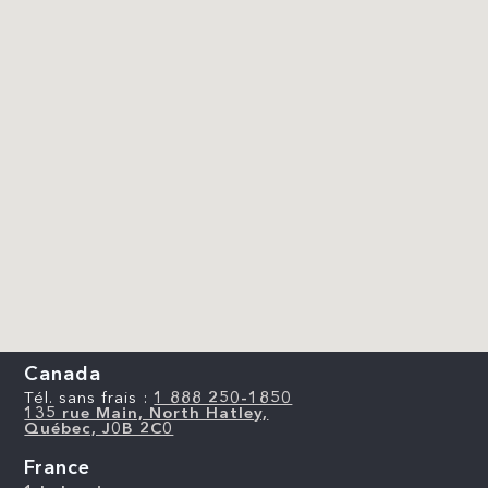
Canada
Tél. sans frais :
1 888 250-1850
135 rue Main, North Hatley,
Québec, J0B 2C0
France