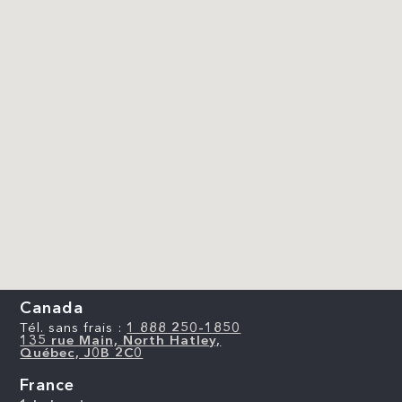
Canada
Tél. sans frais :
1 888 250-1850
135 rue Main, North Hatley,
Québec, J0B 2C0
France