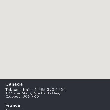
Canada
Tél. sans frais :
1 888 250-1850
135 rue Main, North Hatley,
Québec, J0B 2C0
France