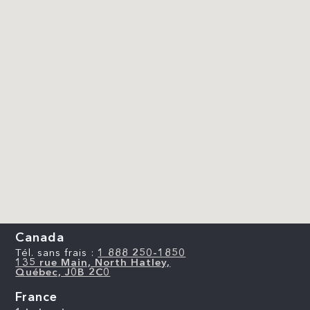
Canada
Tél. sans frais :
1 888 250-1850
135 rue Main, North Hatley,
Québec, J0B 2C0
France