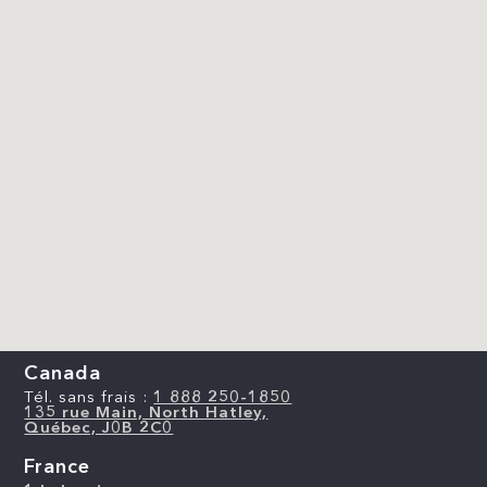
Canada
Tél. sans frais :
1 888 250-1850
135 rue Main, North Hatley,
Québec, J0B 2C0
France