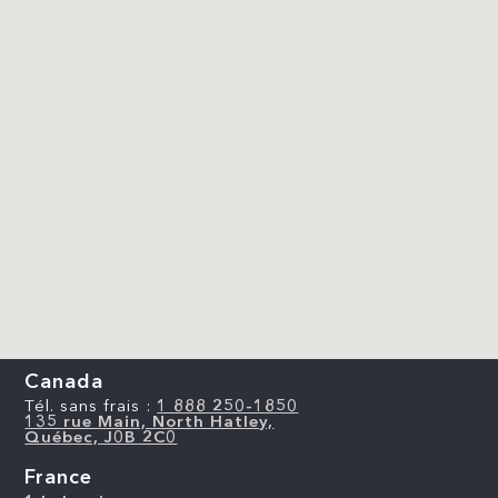
Canada
Tél. sans frais :
1 888 250-1850
135 rue Main, North Hatley,
Québec, J0B 2C0
France