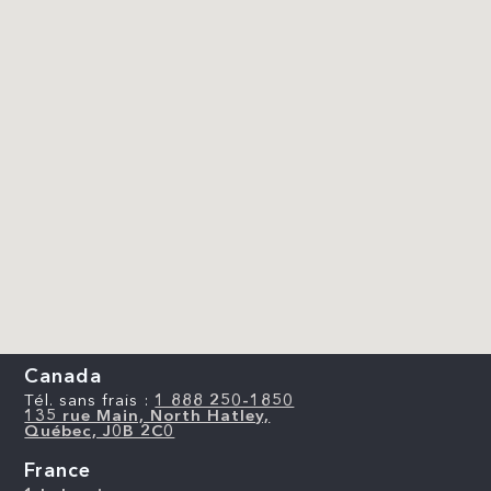
Canada
Tél. sans frais :
1 888 250-1850
135 rue Main, North Hatley,
Québec, J0B 2C0
France