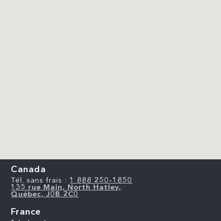
Canada
Tél. sans frais :
1 888 250-1850
135 rue Main, North Hatley,
Québec, J0B 2C0
France