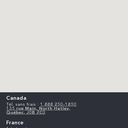
Canada
Tél. sans frais :
1 888 250-1850
135 rue Main, North Hatley,
Québec, J0B 2C0
France