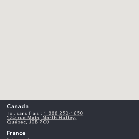
Canada
Tél. sans frais :
1 888 250-1850
135 rue Main, North Hatley,
Québec, J0B 2C0
France