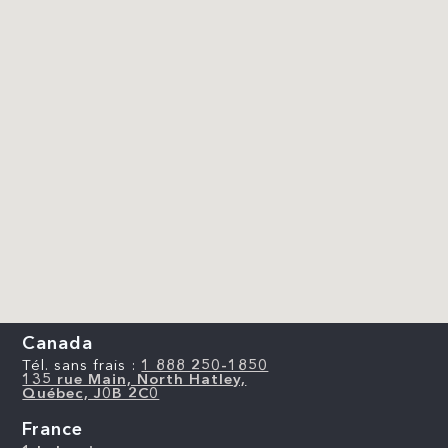
Canada
Tél. sans frais :
1 888 250-1850
135 rue Main, North Hatley,
Québec, J0B 2C0
France