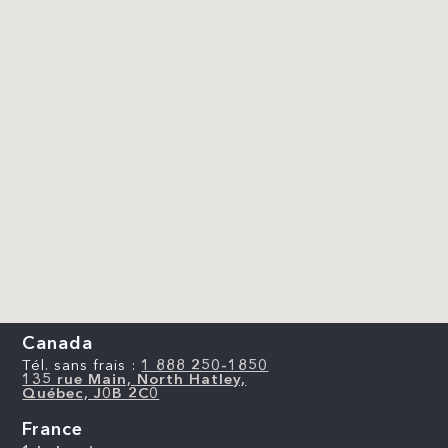
Canada
Tél. sans frais :
1 888 250-1850
135 rue Main, North Hatley,
Québec, J0B 2C0
France