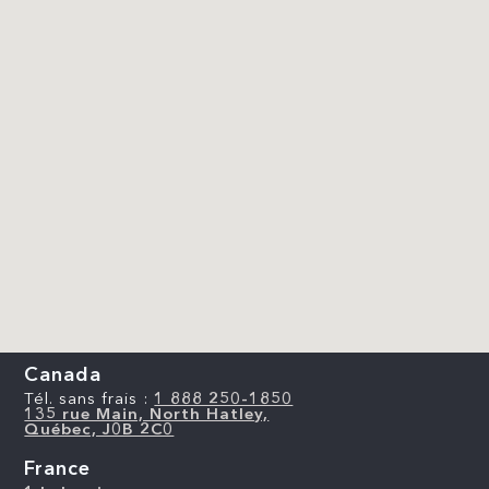
Canada
Tél. sans frais :
1 888 250-1850
135 rue Main, North Hatley,
Québec, J0B 2C0
France