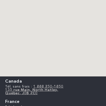
Canada
Tél. sans frais :
1 888 250-1850
135 rue Main, North Hatley,
Québec, J0B 2C0
France