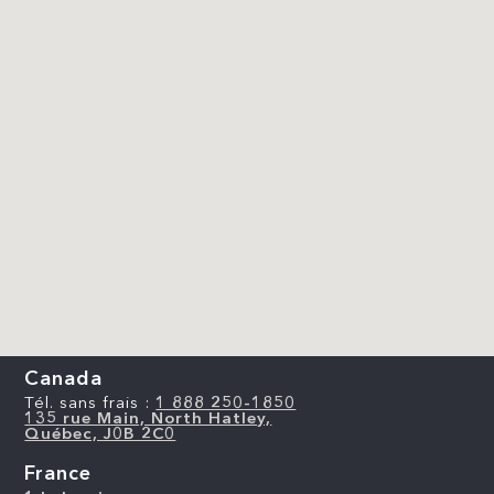
Canada
Tél. sans frais :
1 888 250-1850
135 rue Main, North Hatley,
Québec, J0B 2C0
France