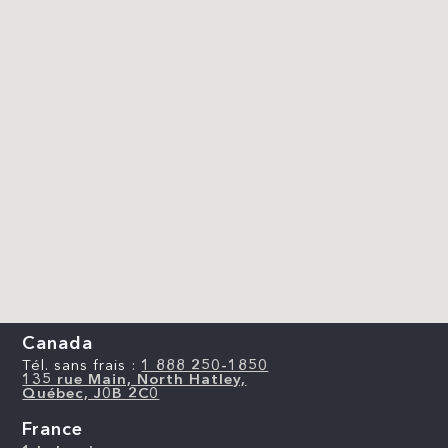
Canada
Tél. sans frais :
1 888 250-1850
135 rue Main, North Hatley,
Québec, J0B 2C0
France