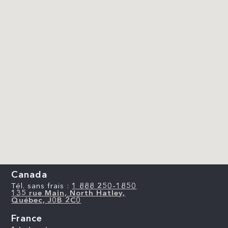
Canada
Tél. sans frais :
1 888 250-1850
135 rue Main, North Hatley,
Québec, J0B 2C0
France