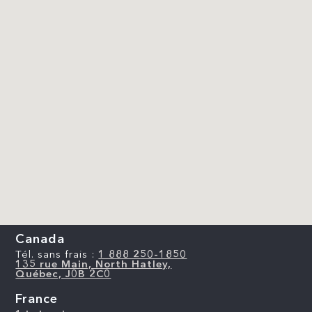
Canada
Tél. sans frais :
1 888 250-1850
135 rue Main, North Hatley,
Québec, J0B 2C0
France