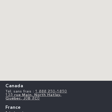
Canada
Tél. sans frais :
1 888 250-1850
135 rue Main, North Hatley,
Québec, J0B 2C0
France