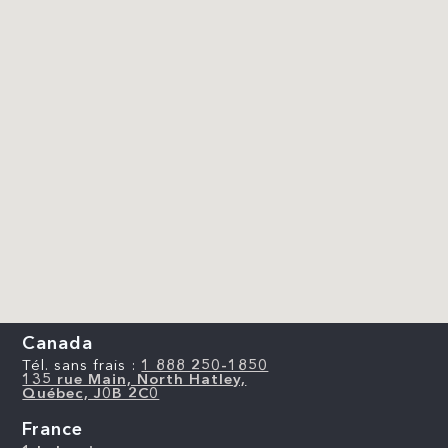
Canada
Tél. sans frais :
1 888 250-1850
135 rue Main, North Hatley,
Québec, J0B 2C0
France